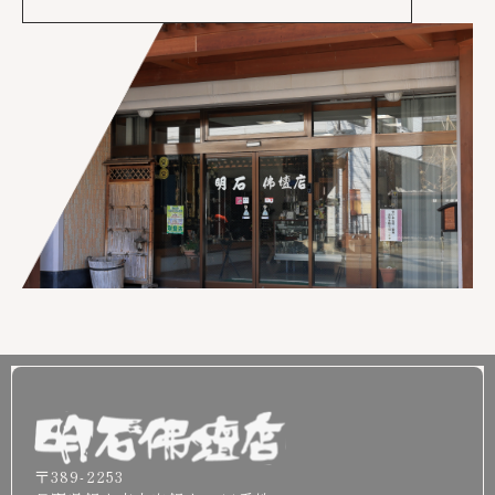
〒389-2253